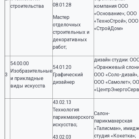
08.01.28
строительства
компания ООО
«Основание»; ООО
Мастер
«ТехноСтрой»; ООО
отделочных
«СтройДом»
строительных и
декоративных
работ;
дизайн студии: ОО
54.00.00
54.01.20
«Оранжевый слони
Изобразительные
3
Графический
ООО «Соло-дизай»,
и прикладные
дизайнер
ООО «Самолет»; О
виды искусств
«ЦентрЭнергоСерв
43.02.13
Технология
Салон-
парикмахерского
парикмахерская
искусство;
«Талисман», имидж
студия «Кокетка»;
43.02.03