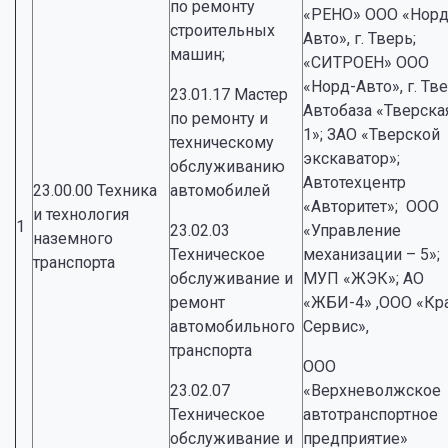
по ремонту
«РЕНО» ООО «Норд
строительных
Авто», г. Тверь;
машин;
«СИТРОЕН» ООО
«Норд-Авто», г. Тве
23.01.17 Мастер
Автобаза «Тверска
по ремонту и
1»; ЗАО «Тверской
техническому
экскаватор»;
обслуживанию
Автотехцентр
23.00.00 Техника
автомобилей
«Авторитет»; ООО
и технология
1
23.02.03
«Управление
наземного
Техническое
механизации – 5»;
транспорта
обслуживание и
МУП «ЖЭК»; АО
ремонт
«ЖБИ-4» ,ООО «Кр
автомобильного
Сервис»,
транспорта
ООО
23.02.07
«Верхневолжское
Техническое
автотранспортное
обслуживание и
предприятие»