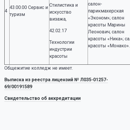
салон-
Стилистика и
43.00.00 Сервис и
4
парикмахерская
искусство
туризм
«Эконом»; салон
визажа,
красоты Марины
42.02.17
Леонович; салон
красоты «Ника»; с
Технологии
красоты «Монако».
индустрии
красоты
Общежитие колледж не имеет.
Выписка из реестра лицензий № Л035-01257-
69/00191589
Свидетельство об аккредитации